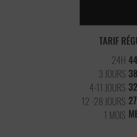
TARIF RÉG
24H
4
3
3 JOURS
3
4-11 JOURS
2
12 -28 JOURS
M
1 MOIS