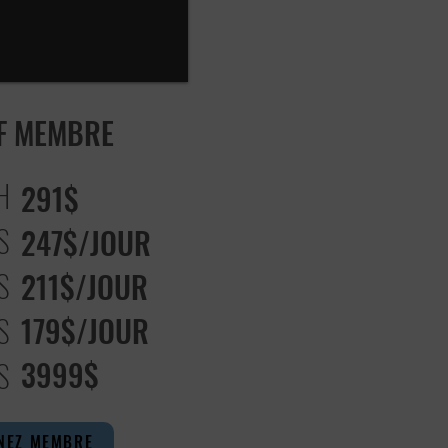
F MEMBRE
H
291$
S
247$/JOUR
S
211$/JOUR
S
179$/JOUR
3999$
S
NEZ MEMBRE