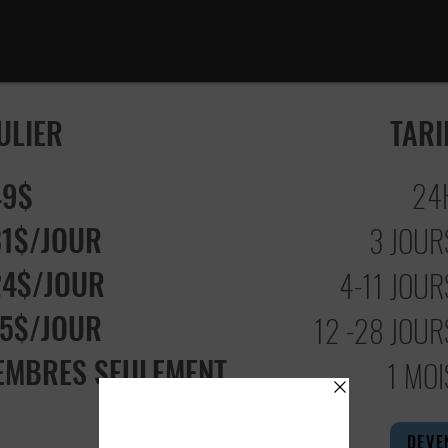
ULIER
TARI
49$
24
81$/JOUR
3 JOUR
24$/JOUR
4-11 JOUR
75$/JOUR
12 -28 JOUR
EMBRES SEULEMENT
1 MOI
DEVE